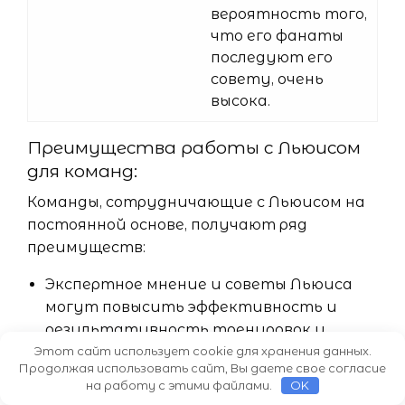
вероятность того,
что его фанаты
последуют его
совету, очень
высока.
Преимущества работы с Льюисом
для команд:
Команды, сотрудничающие с Льюисом на
постоянной основе, получают ряд
преимуществ:
Экспертное мнение и советы Льюиса
могут повысить эффективность и
результативность тренировок и
Этот сайт использует cookie для хранения данных.
тактик команды.
Продолжая использовать сайт, Вы даете свое согласие
Опыт Льюиса в крупных международных
на работу с этими файлами.
OK
турнирах поможет команде лучше