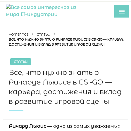
Skip
to
content
Все самое интересное из мира IT-
индустрии
HOMEPAGE
СТАТЬИ
ВСЕ, ЧТО НУЖНО ЗНАТЬ О РИЧАРДЕ ЛЬЮИСЕ В CS -GO — КАРЬЕРА,
ДОСТИЖЕНИЯ И ВКЛАД В РАЗВИТИЕ ИГРОВОЙ СЦЕНЫ
СТАТЬИ
Все, что нужно знать о
Ричарде Льюисе в CS -GO —
карьера, достижения и вклад
в развитие игровой сцены
Ричард Льюис
— одно из самых уважаемых