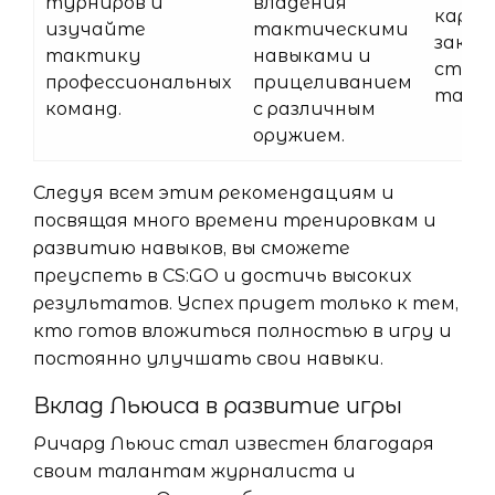
турниров и
владения
карта
изучайте
тактическими
закре
тактику
навыками и
страт
профессиональных
прицеливанием
такт
команд.
с различным
оружием.
Следуя всем этим рекомендациям и
посвящая много времени тренировкам и
развитию навыков, вы сможете
преуспеть в CS:GO и достичь высоких
результатов. Успех придет только к тем,
кто готов вложиться полностью в игру и
постоянно улучшать свои навыки.
Вклад Льюиса в развитие игры
Ричард Льюис стал известен благодаря
своим талантам журналиста и