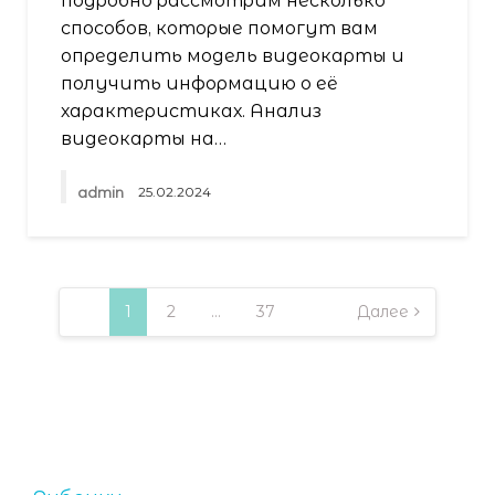
подробно рассмотрим несколько
способов, которые помогут вам
определить модель видеокарты и
получить информацию о её
характеристиках. Анализ
видеокарты на…
admin
25.02.2024
Пагинация
записей
1
2
…
37
Далее