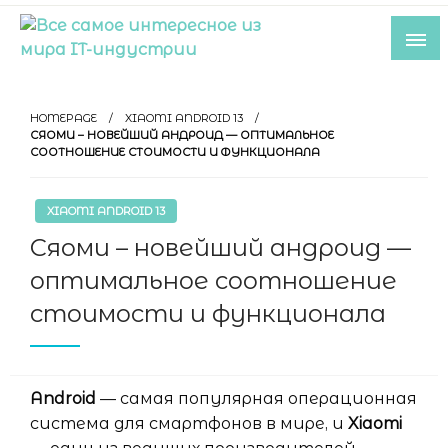
Skip
to
content
Все самое интересное из мира IT-
индустрии
HOMEPAGE
XIAOMI ANDROID 13
СЯОМИ – НОВЕЙШИЙ АНДРОИД — ОПТИМАЛЬНОЕ
СООТНОШЕНИЕ СТОИМОСТИ И ФУНКЦИОНАЛА
XIAOMI ANDROID 13
Сяоми – новейший андроид —
оптимальное соотношение
стоимости и функционала
Android
— самая популярная операционная
система для смартфонов в мире, и
Xiaomi