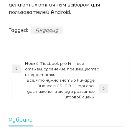
делают их отличным выбором для
пользователей Android.
Tagged:
Андроид
Навигация
Новый Macbook pro 14 — все
отзывы, сравнение, преимущества
Previous
по
и недостатки
Post
записям
Все, что нужно знать о Ричарде
Льюисе в CS -GO — карьера,
Next
достижения и вклад в развитие
Post
игровой сцены
Рубрики