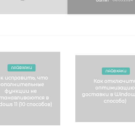
admin
05.05.2024
ЛАЙФХАКИ
ЛАЙФХАКИ
к исправить, что
Как отключит
дополнительные
оптимизацию
функции не
доставки в Windows 
танавливаются в
способа)
ows 11 (10 способов)