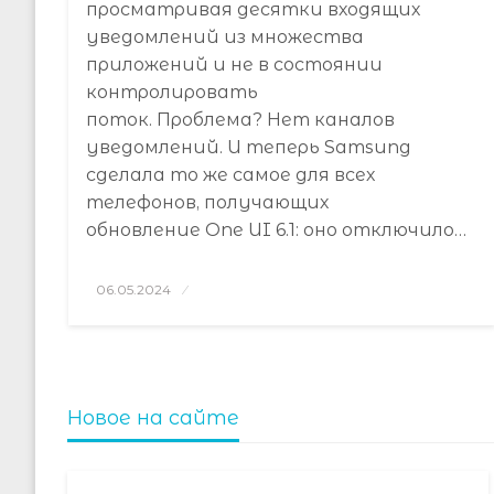
просматривая десятки входящих
уведомлений из множества
приложений и не в состоянии
контролировать
поток. Проблема? Нет каналов
уведомлений. И теперь Samsung
сделала то же самое для всех
телефонов, получающих
обновление One UI 6.1: оно отключило…
Posted
06.05.2024
on
Новое на сайте