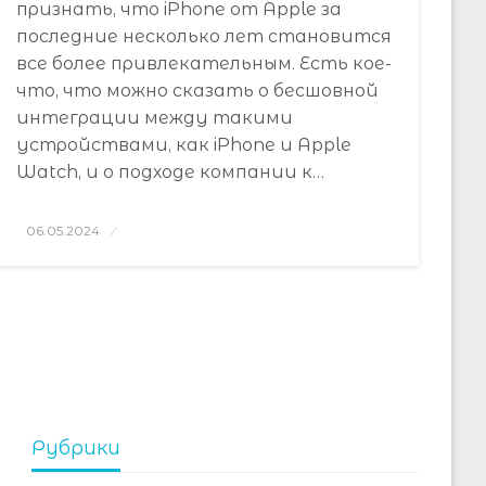
признать, что iPhone от Apple за
последние несколько лет становится
все более привлекательным. Есть кое-
что, что можно сказать о бесшовной
интеграции между такими
устройствами, как iPhone и Apple
Watch, и о подходе компании к…
Posted
06.05.2024
on
Рубрики