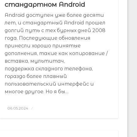
стандартном Android
Android доступен уже более десяти
лет, и стандартный Android прошел
долгий путь с тех бурных дней 2008
года. Последующие обновления
принесли хорошо принятые
дополнения, такие как копирование /
вставка, мультитач,
поддержка складного телефона,
гораздо более плавный
пользовательский интерфейс и
многое другое. Но я бы…
Posted
06.05.2024
on