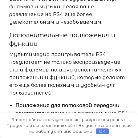
фильмов и музыки, делая ваше
развлечение на PS4 еще более
увлекательным и незабываемым.
Дополнительные приложения и
функции
Мультимедиа проигрыватель PS4
предлагает не только воспроизведение
игр и фильмов, но и ряд дополнительных
приложений и функций, которые делают
его еще более полезным и удобным для
пользователей.
Приложения для потоковой передачи
контента:
с помощью доступных на PS4
Этот сайт использует cookie для хранения данных.
приложений, таких как Netflix, Hulu и
Продолжая использовать сайт, Вы даете свое согласие
Amazon Prime Video, пользователи
на работу с этими файлами.
OK
могут стримить свои любимые фильмы