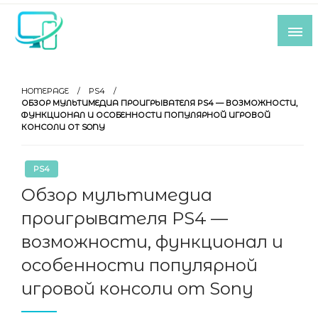
Skip
to
content
Все самое интересное из мира IT-
индустрии
HOMEPAGE
PS4
ОБЗОР МУЛЬТИМЕДИА ПРОИГРЫВАТЕЛЯ PS4 — ВОЗМОЖНОСТИ,
ФУНКЦИОНАЛ И ОСОБЕННОСТИ ПОПУЛЯРНОЙ ИГРОВОЙ
КОНСОЛИ ОТ SONY
PS4
Обзор мультимедиа
проигрывателя PS4 —
возможности, функционал и
особенности популярной
игровой консоли от Sony