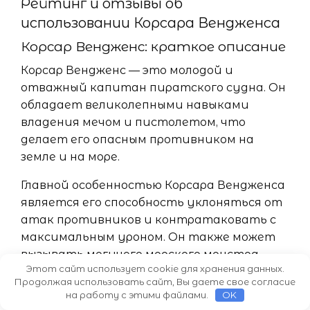
Рейтинг и отзывы об
использовании Корсара Вендженса
Корсар Вендженс: краткое описание
Корсар Вендженс — это молодой и
отважный капитан пиратского судна. Он
обладает великолепными навыками
владения мечом и пистолетом, что
делает его опасным противником на
земле и на море.
Главной особенностью Корсара Вендженса
является его способность уклоняться от
атак противников и контратаковать с
максимальным уроном. Он также может
вызывать могучего морского монстра,
Этот сайт использует cookie для хранения данных.
который атакует врагов и помогает ему
Продолжая использовать сайт, Вы даете свое согласие
в бою.
на работу с этими файлами.
OK