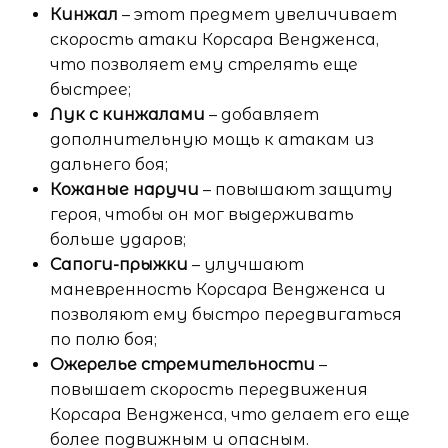
Кинжал
– этот предмет увеличивает
скорость атаки Корсара Вендженса,
что позволяет ему стрелять еще
быстрее;
Лук с кинжалами
– добавляет
дополнительную мощь к атакам из
дальнего боя;
Кожаные наручи
– повышают защиту
героя, чтобы он мог выдерживать
больше ударов;
Сапоги-прыжки
– улучшают
маневренность Корсара Вендженса и
позволяют ему быстро передвигаться
по полю боя;
Ожерелье стремительности
–
повышает скорость передвижения
Корсара Вендженса, что делает его еще
более подвижным и опасным.