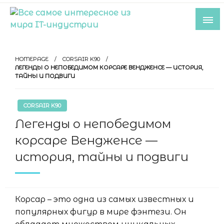
Skip
to
content
Все самое интересное из мира IT-
индустрии
HOMEPAGE
CORSAIR K90
ЛЕГЕНДЫ О НЕПОБЕДИМОМ КОРСАРЕ ВЕНДЖЕНСЕ — ИСТОРИЯ,
ТАЙНЫ И ПОДВИГИ
CORSAIR K90
Легенды о непобедимом
корсаре Вендженсе —
история, тайны и подвиги
Корсар – это одна из самых известных и
популярных фигур в мире фэнтези. Он