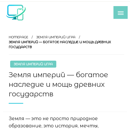
Skip
to
content
Все самое интересное из мира IT-
индустрии
HOMEPAGE
ЗЕМЛЯ ИМПЕРИЙ ИГРА
ЗЕМЛЯ ИМПЕРИЙ — БОГАТОЕ НАСЛЕДИЕ И МОЩЬ ДРЕВНИХ
ГОСУДАРСТВ
ЗЕМЛЯ ИМПЕРИЙ ИГРА
Земля империй — богатое
наследие и мощь древних
государств
Земля — это не просто природное
образование, это история, мечты,