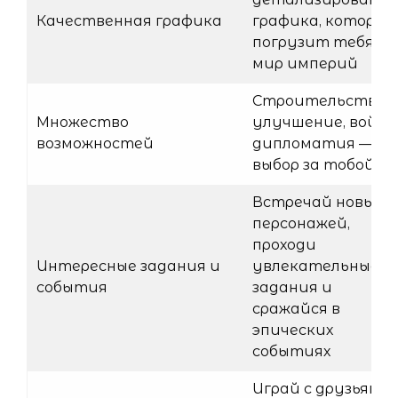
Качественная графика
графика, которая
погрузит тебя в
мир империй
Строительство,
Множество
улучшение, войны
возможностей
дипломатия —
выбор за тобой!
Встречай новых
персонажей,
проходи
Интересные задания и
увлекательные
события
задания и
сражайся в
эпических
событиях
Играй с друзьями