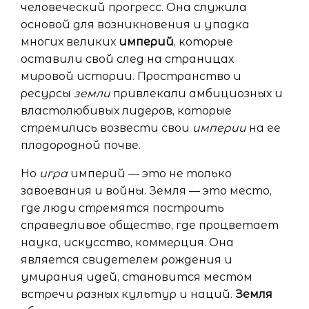
человеческий прогресс. Она служила
основой для возникновения и упадка
многих великих
империй
, которые
оставили свой след на страницах
мировой истории. Пространство и
ресурсы
земли
привлекали амбициозных и
властолюбивых лидеров, которые
стремились возвести свои
империи
на ее
плодородной почве.
Но
игра
империй — это не только
завоевания и войны. Земля — это место,
где люди стремятся построить
справедливое общество, где процветает
наука, искусство, коммерция. Она
является свидетелем рождения и
умирания идей, становится местом
встречи разных культур и наций.
Земля