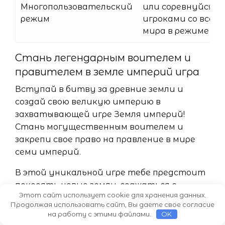
Многопользовательский
или соревнуйся с
режим
игроками со всего
мира в режиме Pv
Стань легендарным воителем и
правителем в земле империй игра
Вступай в битву за древние земли и
создай свою великую империю в
захватывающей игре Земля империй!
Стань могущественным воителем и
закрепи свое право на правление в мире
семи империй.
В этой уникальной игре тебе предстоит
покорять новые земли, сражаться с
Этот сайт использует cookie для хранения данных.
другими игроками, и создавать свою
Продолжая использовать сайт, Вы даете свое согласие
непобедимую армию. Используй
на работу с этими файлами.
OK
стратегическое мышление и тактику,