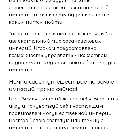
На твоих плечах будет лежать
ответственность за развитие целой
империи, и только ты будешь решать,
каким путем пойти.
Также игра воссоздает реалистичный и
увлекательный мир средневековых
империй. Игрокам предоставлена
возможность управлять множеством
видов земли, создавая свою собственную
империю.
Начни свое путешествие по земле
империй прямо сейчас!
Игра Земля империй ждет тебя. Вступи в
игру и почувствуй себя настоящим
правителем могущественной империи.
Построй свою светлую или темную
империю, завоюй новые земли и покори