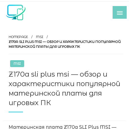
Skip
to
content
Все самое интересное из мира IT-
индустрии
HOMEPAGE
MSI
Z170A SLI PLUS MSI — ОБЗОР И ХАРАКТЕРИСТИКИ ПОПУЛЯРНОЙ
МАТЕРИНСКОЙ ПЛАТЫ ДЛЯ ИГРОВЫХ ПК
MSI
Z170a sli plus msi — обзор и
характеристики популярной
материнской платы для
игровых ПК
Материнская плата Z170a SLI Plus MSI —