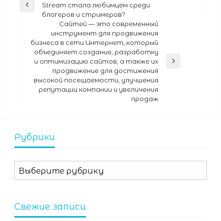
Stream стала любимцем среди
Previous
по
блогеров и стримеров?
Post
записям
Сайтей — это современный
инструмент для продвижения
бизнеса в сети Интернет, который
объединяет создание, разработку
и оптимизацию сайтов, а также их
Next
продвижение для достижения
Post
высокой посещаемости, улучшения
репутации компании и увеличения
продаж
Рубрики
Рубрики
Свежие записи