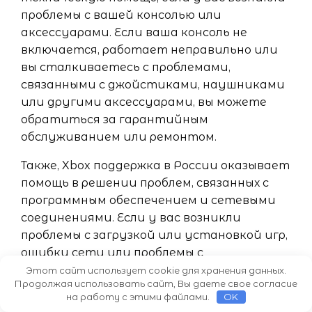
проблемы с вашей консолью или
аксессуарами. Если ваша консоль не
включается, работает неправильно или
вы сталкиваетесь с проблемами,
связанными с джойстиками, наушниками
или другими аксессуарами, вы можете
обратиться за гарантийным
обслуживанием или ремонтом.
Также, Xbox поддержка в России оказывает
помощь в решении проблем, связанных с
программным обеспечением и сетевыми
соединениями. Если у вас возникли
проблемы с загрузкой или установкой игр,
ошибки сети или проблемы с
обновлениями системы, Xbox поддержка
Этот сайт использует cookie для хранения данных.
Продолжая использовать сайт, Вы даете свое согласие
предоставит вам необходимую
на работу с этими файлами.
OK
информацию и поможет найти решение.