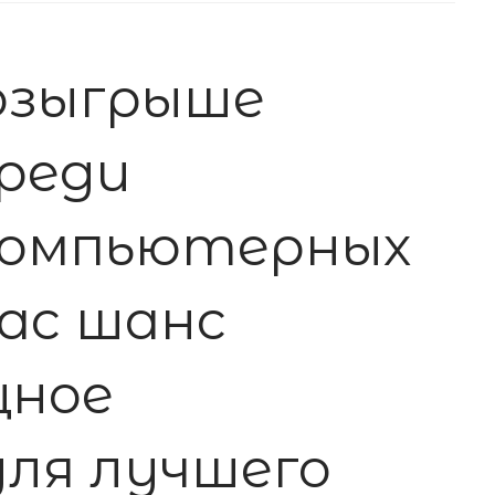
озыгрыше
реди
компьютерных
нас шанс
щное
ля лучшего