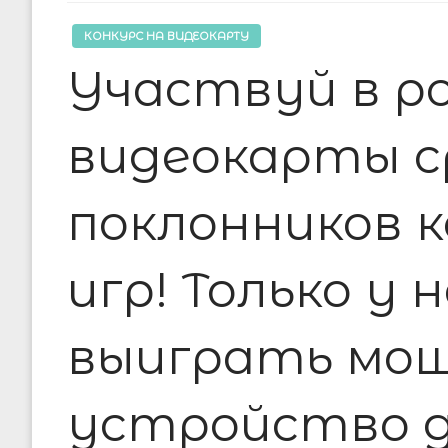
КОНКУРС НА ВИДЕОКАРТУ
Участвуй в р
видеокарты с
поклонников 
игр! Только у 
выиграть мо
устройство д