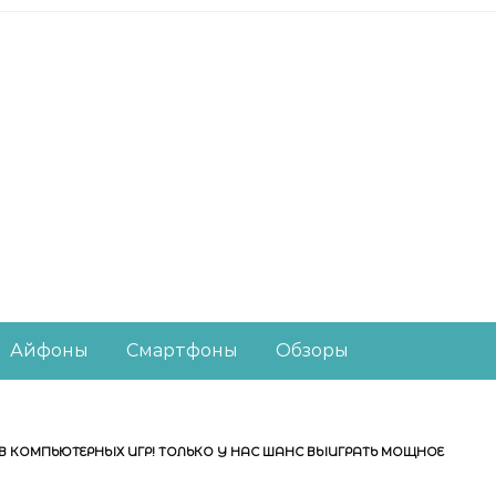
есное из мира IT-ин
Айфоны
Смартфоны
Обзоры
 КОМПЬЮТЕРНЫХ ИГР! ТОЛЬКО У НАС ШАНС ВЫИГРАТЬ МОЩНОЕ