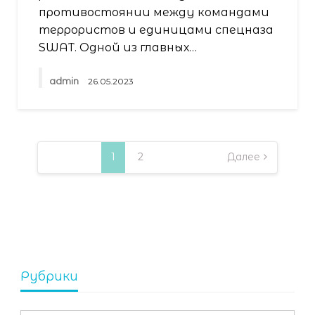
противостоянии между командами
террористов и единицами спецназа
SWAT. Одной из главных…
admin
26.05.2023
Пагинация
записей
1
2
Далее
Рубрики