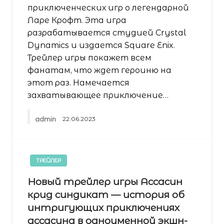
приключенческих игр о легендарной
Ларе Крофт. Эта игра
разрабатывается студией Crystal
Dynamics и издается Square Enix.
Трейлер игры покажет всем
фанатам, что ждет героиню на
этот раз. Намечается
захватывающее приключение…
admin
22.06.2023
ТРЕЙЛЕР
Новый трейлер игры Ассасин
крид синдикат — история об
интригующих приключениях
ассасина в одноименной экшн-