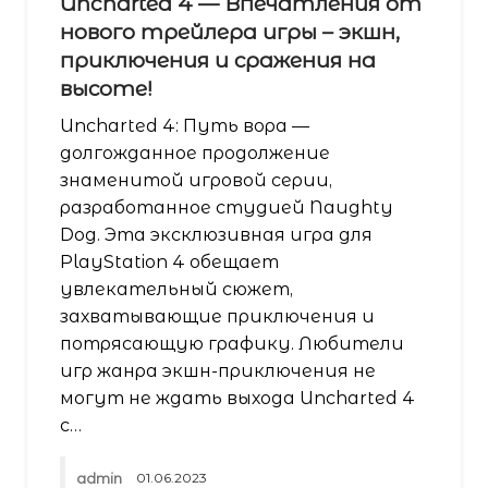
Uncharted 4 — Впечатления от
нового трейлера игры – экшн,
приключения и сражения на
высоте!
Uncharted 4: Путь вора —
долгожданное продолжение
знаменитой игровой серии,
разработанное студией Naughty
Dog. Эта эксклюзивная игра для
PlayStation 4 обещает
увлекательный сюжет,
захватывающие приключения и
потрясающую графику. Любители
игр жанра экшн-приключения не
могут не ждать выхода Uncharted 4
с…
admin
01.06.2023