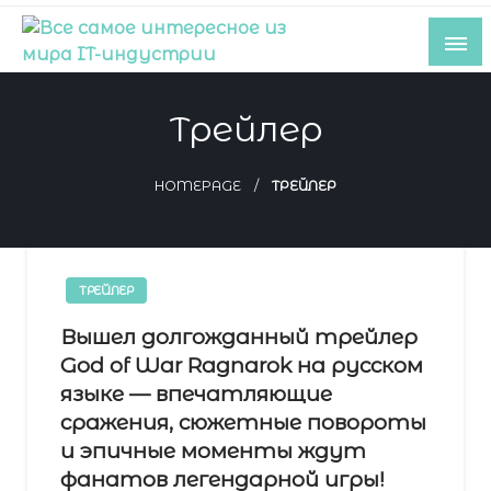
Skip
to
content
Все самое интересное из мира IT-
Трейлер
индустрии
HOMEPAGE
ТРЕЙЛЕР
ТРЕЙЛЕР
Вышел долгожданный трейлер
God of War Ragnarok на русском
языке — впечатляющие
сражения, сюжетные повороты
и эпичные моменты ждут
фанатов легендарной игры!