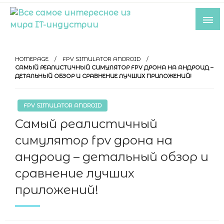
Skip
to
content
Все самое интересное из мира IT-
индустрии
HOMEPAGE
FPV SIMULATOR ANDROID
САМЫЙ РЕАЛИСТИЧНЫЙ СИМУЛЯТОР FPV ДРОНА НА АНДРОИД –
ДЕТАЛЬНЫЙ ОБЗОР И СРАВНЕНИЕ ЛУЧШИХ ПРИЛОЖЕНИЙ!
FPV SIMULATOR ANDROID
Самый реалистичный
симулятор fpv дрона на
андроид – детальный обзор и
сравнение лучших
приложений!