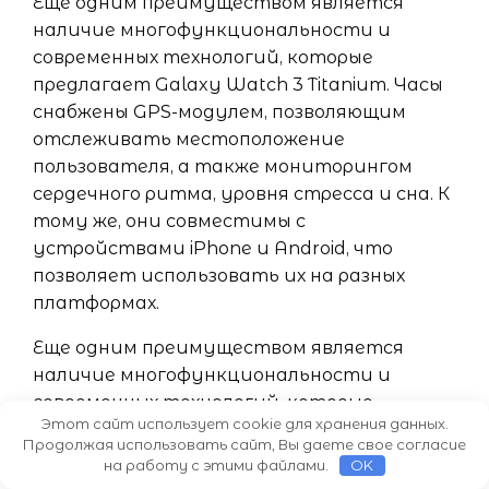
Еще одним преимуществом является
наличие многофункциональности и
современных технологий, которые
предлагает Galaxy Watch 3 Titanium. Часы
снабжены GPS-модулем, позволяющим
отслеживать местоположение
пользователя, а также мониторингом
сердечного ритма, уровня стресса и сна. К
тому же, они совместимы с
устройствами iPhone и Android, что
позволяет использовать их на разных
платформах.
Еще одним преимуществом является
наличие многофункциональности и
современных технологий, которые
Этот сайт использует cookie для хранения данных.
предлагает Galaxy Watch 3. Часы
Продолжая использовать сайт, Вы даете свое согласие
снабжены GPS-модулем, позволяющим
на работу с этими файлами.
OK
отслеживать местоположение