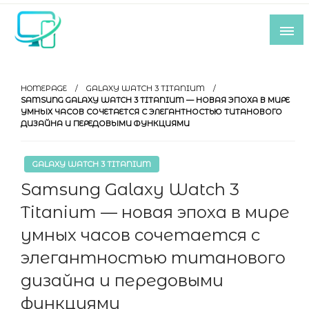
Skip
to
content
Все самое интересное из мира IT-
индустрии
HOMEPAGE
GALAXY WATCH 3 TITANIUM
SAMSUNG GALAXY WATCH 3 TITANIUM — НОВАЯ ЭПОХА В МИРЕ
УМНЫХ ЧАСОВ СОЧЕТАЕТСЯ С ЭЛЕГАНТНОСТЬЮ ТИТАНОВОГО
ДИЗАЙНА И ПЕРЕДОВЫМИ ФУНКЦИЯМИ
GALAXY WATCH 3 TITANIUM
Samsung Galaxy Watch 3
Titanium — новая эпоха в мире
умных часов сочетается с
элегантностью титанового
дизайна и передовыми
функциями