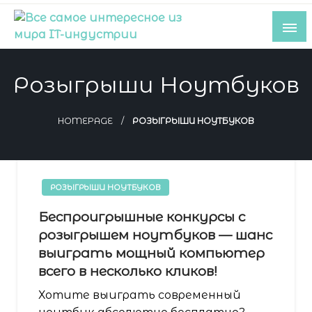
Skip
to
content
Все самое интересное из мира IT-
индустрии
Розыгрыши Ноутбуков
HOMEPAGE
РОЗЫГРЫШИ НОУТБУКОВ
РОЗЫГРЫШИ НОУТБУКОВ
Беспроигрышные конкурсы с
розыгрышем ноутбуков — шанс
выиграть мощный компьютер
всего в несколько кликов!
Хотите выиграть современный