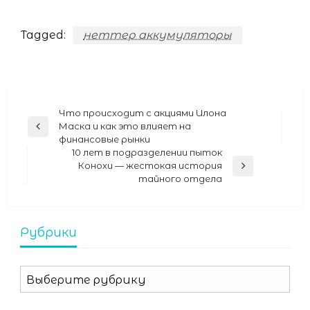
Tagged:
неттер аккумуляторы
Навигация
Что происходит с акциями Илона
Маска и как это влияет на
Previous
по
финансовые рынки
Post
записям
10 лет в подразделении пыток
Конохи — жестокая история
Next
тайного отдела
Post
Рубрики
Рубрики