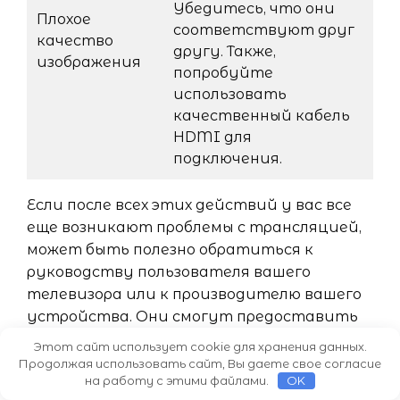
Убедитесь, что они
Плохое
соответствуют друг
качество
другу. Также,
изображения
попробуйте
использовать
качественный кабель
HDMI для
подключения.
Если после всех этих действий у вас все
еще возникают проблемы с трансляцией,
может быть полезно обратиться к
руководству пользователя вашего
телевизора или к производителю вашего
устройства. Они смогут предоставить
дополнительную информацию и помощь
Этот сайт использует cookie для хранения данных.
при настройке и использовании функции
Продолжая использовать сайт, Вы даете свое согласие
на работу с этими файлами.
OK
трансляции.