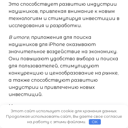
Это способствует развитию индустрии
наушников, привлекая внимание к новым
технологиям и стимулируя инвестиции в
исследования и разработки.
В итоге
, приложения для поиска
наушников для iPhone оказывают
значительное воздействие на экономику.
Они повышают удобство выбора и поиска
для пользователей, стимулируют
конкуренцию и ценообразование на рынке,
а также способствуют развитию
индустрии и привлечению новых
инвестиций.
Конкурентные приложения для
Этот сайт использует cookie для хранения данных.
поиска наушников для iPhone
Продолжая использовать сайт, Вы даете свое согласие
на работу с этими файлами.
OK
На сегодняшний день существует