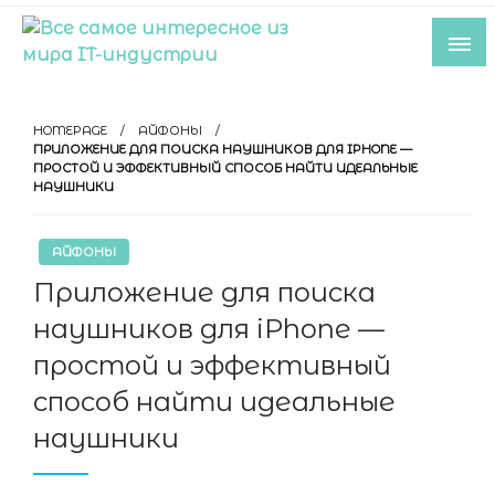
Skip
to
content
Все самое интересное из мира IT-
индустрии
HOMEPAGE
АЙФОНЫ
ПРИЛОЖЕНИЕ ДЛЯ ПОИСКА НАУШНИКОВ ДЛЯ IPHONE —
ПРОСТОЙ И ЭФФЕКТИВНЫЙ СПОСОБ НАЙТИ ИДЕАЛЬНЫЕ
НАУШНИКИ
АЙФОНЫ
Приложение для поиска
наушников для iPhone —
простой и эффективный
способ найти идеальные
наушники