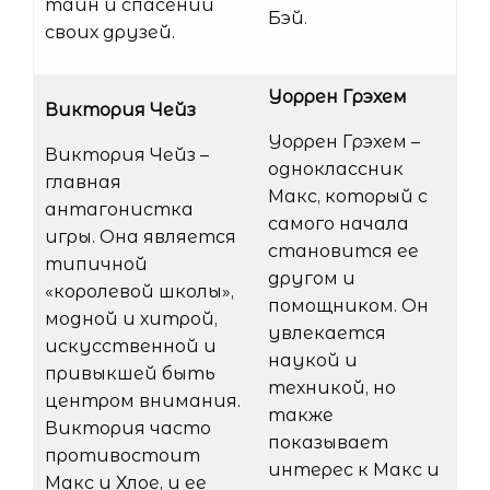
тайн и спасении
Бэй.
своих друзей.
Уоррен Грэхем
Виктория Чейз
Уоррен Грэхем –
Виктория Чейз –
одноклассник
главная
Макс, который с
антагонистка
самого начала
игры. Она является
становится ее
типичной
другом и
«королевой школы»,
помощником. Он
модной и хитрой,
увлекается
искусственной и
наукой и
привыкшей быть
техникой, но
центром внимания.
также
Виктория часто
показывает
противостоит
интерес к Макс и
Макс и Хлое, и ее