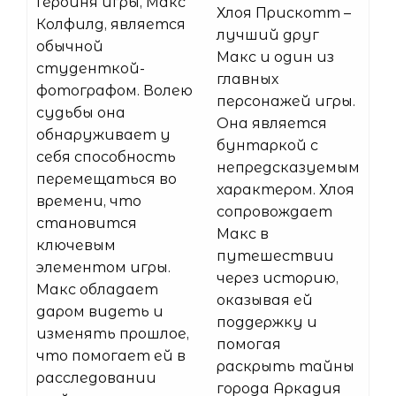
Героиня игры, Макс
Хлоя Прискотт –
Колфилд, является
лучший друг
обычной
Макс и один из
студенткой-
главных
фотографом. Волею
персонажей игры.
судьбы она
Она является
обнаруживает у
бунтаркой с
себя способность
непредсказуемым
перемещаться во
характером. Хлоя
времени, что
сопровождает
становится
Макс в
ключевым
путешествии
элементом игры.
через историю,
Макс обладает
оказывая ей
даром видеть и
поддержку и
изменять прошлое,
помогая
что помогает ей в
раскрыть тайны
расследовании
города Аркадия