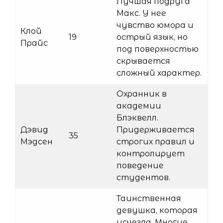
Лучшая подруга
Макс. У нее
чувство юмора и
Клой
19
острый язык, но
Прайс
под поверхностью
скрывается
сложный характер.
Охранник в
академии
Блэквелл.
Дэвид
Придерживается
35
Мэдсен
строгих правил и
контролирует
поведение
студентов.
Таинственная
девушка, которая
исчезла. Многие