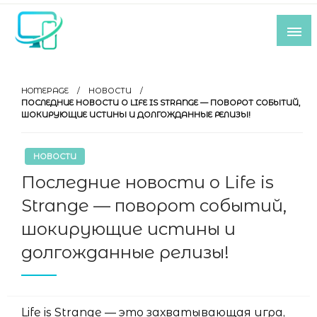
Skip
to
content
Все самое интересное из мира IT-
индустрии
HOMEPAGE
НОВОСТИ
ПОСЛЕДНИЕ НОВОСТИ О LIFE IS STRANGE — ПОВОРОТ СОБЫТИЙ,
ШОКИРУЮЩИЕ ИСТИНЫ И ДОЛГОЖДАННЫЕ РЕЛИЗЫ!
НОВОСТИ
Последние новости о Life is
Strange — поворот событий,
шокирующие истины и
долгожданные релизы!
Life is Strange — это захватывающая игра,