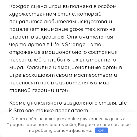
Каждая сцена игры выполнена в особом
художественном стиле, который
понравится любителям искусства и
привлечет внимание даже тех, кто не
играет в видеоигры. Отличительная
черта артов в Life is Strange – это
отражение эмоционального состояния
персонажей и глубины их внутреннего
мира. Красивые и эмоциональные арты в
игре восхищают своим мастерством и
переносят нас в удивительный мир
главной героини игры.
Кроме уникального визуального стиля, Life
is Strange также предлагает
незабываемое музыкальное
Этот сайт использует cookie для хранения данных.
Продолжая использовать сайт, Вы даете свое согласие
сопровождение. Саундтрек, составленный
на работу с этими файлами.
OK
специально для игры, дополняет