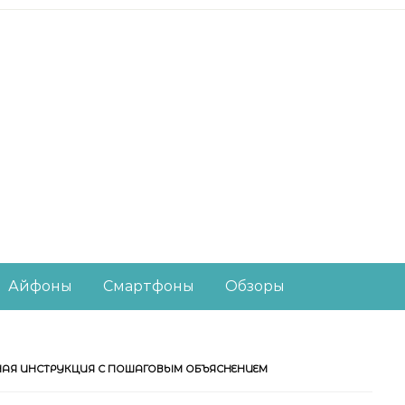
есное из мира IT-ин
Айфоны
Смартфоны
Обзоры
БНАЯ ИНСТРУКЦИЯ С ПОШАГОВЫМ ОБЪЯСНЕНИЕМ