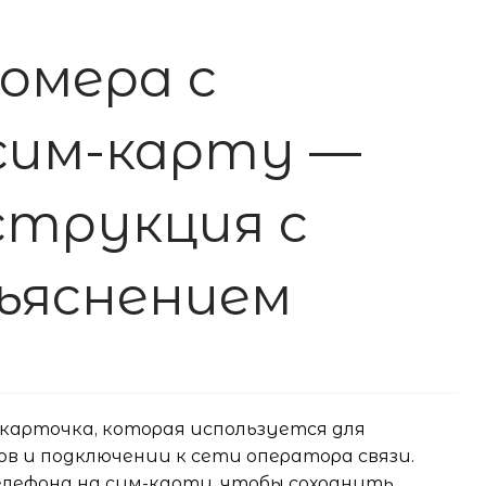
омера с
сим-карту —
струкция с
ъяснением
карточка, которая используется для
в и подключении к сети оператора связи.
елефона на сим-карту, чтобы сохранить