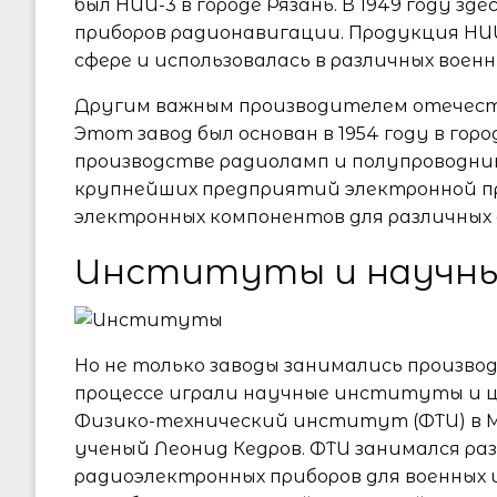
был НИИ-3 в городе Рязань. В 1949 году з
приборов радионавигации. Продукция НИИ
сфере и использовалась в различных воен
Другим важным производителем отечеств
Этот завод был основан в 1954 году в гор
производстве радиоламп и полупроводник
крупнейших предприятий электронной п
электронных компонентов для различных
Институты и научны
Но не только заводы занимались произво
процессе играли научные институты и 
Физико-технический институт (ФТИ) в М
ученый Леонид Кедров. ФТИ занимался ра
радиоэлектронных приборов для военных 