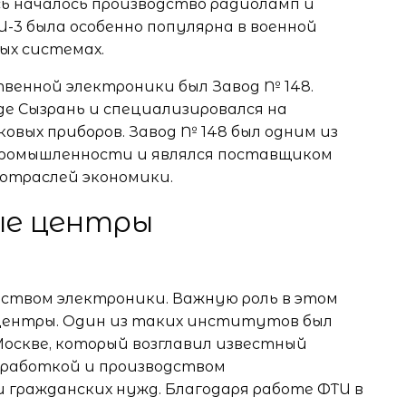
десь началось производство радиоламп и
-3 была особенно популярна в военной
ных системах.
енной электроники был Завод № 148.
оде Сызрань и специализировался на
овых приборов. Завод № 148 был одним из
ромышленности и являлся поставщиком
 отраслей экономики.
е центры
дством электроники. Важную роль в этом
центры. Один из таких институтов был
оскве, который возглавил известный
зработкой и производством
и гражданских нужд. Благодаря работе ФТИ в