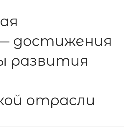
ая
— достижения
ы развития
кой отрасли