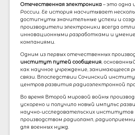
Отечественная электроника
– это одна
России. Ее история насчитывает нескол
достигнуты значительные успехи и созд
производители электроники всегда отли
инновационными разработками и умение
компаниями.
Одним из первых отечественных произв
институт путей сообщения
, основанны
как научное учреждение, занимающееся 
связи. Впоследствии Сочинский институ
центров развития радиоэлектронной пр
Во время Второй мировой войны производ
ускорено и получило новый импульс разв
научно-исследовательских институтов и
производством радиоламп, радиоприемни
для военных нужд.