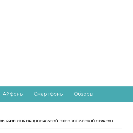
есное из мира IT-ин
Айфоны
Смартфоны
Обзоры
ИВЫ РАЗВИТИЯ НАЦИОНАЛЬНОЙ ТЕХНОЛОГИЧЕСКОЙ ОТРАСЛИ