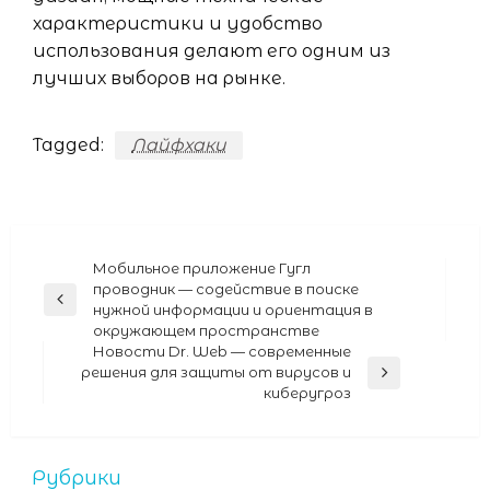
характеристики и удобство
использования делают его одним из
лучших выборов на рынке.
Tagged:
Лайфхаки
Навигация
Мобильное приложение Гугл
проводник — содействие в поиске
по
Previous
нужной информации и ориентация в
Post
записям
окружающем пространстве
Новости Dr. Web — современные
решения для защиты от вирусов и
Next
киберугроз
Post
Рубрики