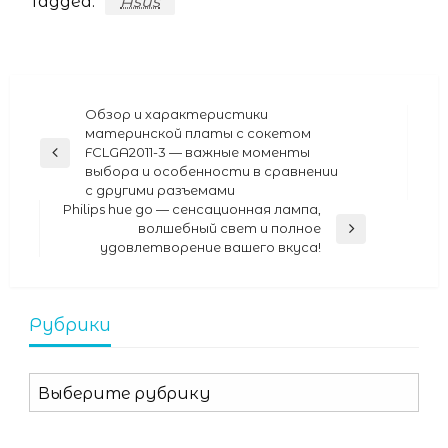
Tagged:
Asus
Навигация
Обзор и характеристики
материнской платы с сокетом
по
FCLGA2011-3 — важные моменты
Previous
записям
выбора и особенности в сравнении
Post
с другими разъемами
Philips hue go — сенсационная лампа,
волшебный свет и полное
Next
удовлетворение вашего вкуса!
Post
Рубрики
Рубрики