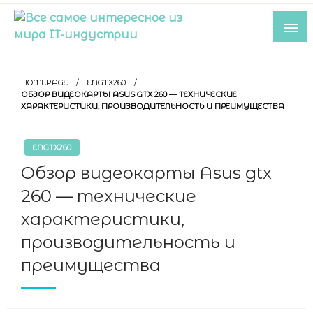
Skip
to
content
Все самое интересное из мира IT-
индустрии
HOMEPAGE
ENGTX260
ОБЗОР ВИДЕОКАРТЫ ASUS GTX 260 — ТЕХНИЧЕСКИЕ
ХАРАКТЕРИСТИКИ, ПРОИЗВОДИТЕЛЬНОСТЬ И ПРЕИМУЩЕСТВА
ENGTX260
Обзор видеокарты Asus gtx
260 — технические
характеристики,
производительность и
преимущества