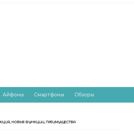
есное из мира IT-ин
Айфоны
Смартфоны
Обзоры
УКЦИЯ, НОВЫЕ ФУНКЦИИ, ПРЕИМУЩЕСТВА