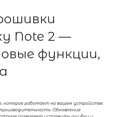
рошивки
y Note 2 —
новые функции,
а
е, которое работает на вашем устройстве
 производительность. Обновление
которая позволяет исправить ошибки и