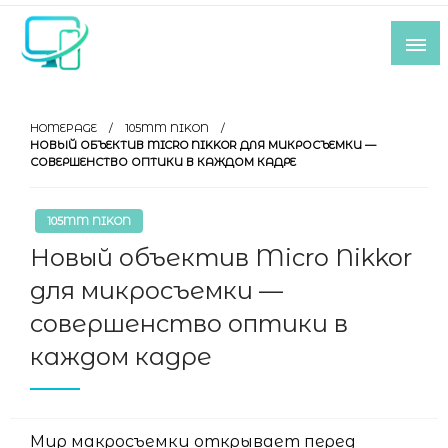
Skip
to
content
Все самое интересное из мира IT-
индустрии
HOMEPAGE
105MM NIKON
НОВЫЙ ОБЪЕКТИВ MICRO NIKKOR ДЛЯ МИКРОСЪЕМКИ —
СОВЕРШЕНСТВО ОПТИКИ В КАЖДОМ КАДРЕ
105MM NIKON
Новый объектив Micro Nikkor
для микросъемки —
совершенство оптики в
каждом кадре
Мир макросъемки открывает перед