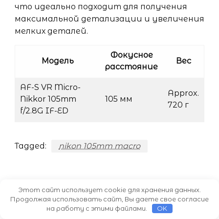
что идеально подходит для получения
максимальной детализации и увеличения
мелких деталей.
Фокусное
Модель
Вес
расстояние
AF-S VR Micro-
Approx.
Nikkor 105mm
105 мм
720 г
f/2.8G IF-ED
Tagged:
nikon 105mm macro
Этот сайт использует cookie для хранения данных.
Продолжая использовать сайт, Вы даете свое согласие
Навигация
Последнее землетрясение в Японии
на работу с этими файлами.
OK
— Крупное стихийное бедствие
по