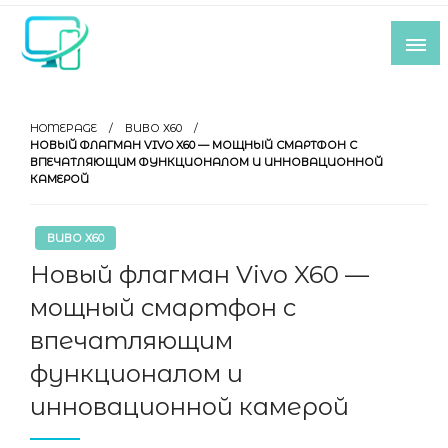
Skip
to
content
Все самое интересное из мира IT-
индустрии
HOMEPAGE
ВИВО Х60
НОВЫЙ ФЛАГМАН VIVO X60 — МОЩНЫЙ СМАРТФОН С
ВПЕЧАТЛЯЮЩИМ ФУНКЦИОНАЛОМ И ИННОВАЦИОННОЙ
КАМЕРОЙ
ВИВО Х60
Новый флагман Vivo X60 —
мощный смартфон с
впечатляющим
функционалом и
инновационной камерой