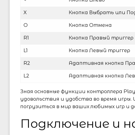
X
Кнопка Выбрать или П
O
Кнопка Отмена
R1
Кнопка Правый триггер
L1
Кнопка Левый триггер
R2
Адаптивная кнопка Пра
L2
Адаптивная кнопка Лев
Зная основные функции контроллера Play
удовольствия и удобства во время игры.
погрузиться в мир ваших любимых игр и д
Подключение и 