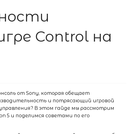
жности
гре Control на
онсоль от Sony, которая обещает
оизводительность и потрясающий игровой
о управления? В этом гайде мы рассмотрим
on 5 и поделимся советами по его