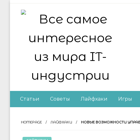
Skip
to
content
Все самое интер
Статьи
Советы
Лайфхаки
Игры
HOMEPAGE
ЛАЙФХАКИ
НОВЫЕ ВОЗМОЖНОСТИ УПРАВЛЕ