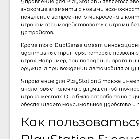
Управление для PlayStation 5 является э
знакомые элементы с новыми возможност
появление встроенного микрофона в конт
игрокам взаимодействовать с играми бе
устройств.
Кроме того, DualSense имеет инновацио
адаптивные триггеры, которые позволя
играх. Например, при попадании врага в
оружия, а при вождении автомобиля ощу
Управление для PlayStation 5 также име
аналоговые палочки с улучшенной точнос
игрока местах. Оно было разработано с 
обеспечивает максимальное удобство и г
Как пользоватьс