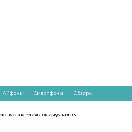
есное из мира IT-ин
Айфоны
Смартфоны
Обзоры
НИЯ В ИГРЕ CONTROL НА PLAYSTATION 5