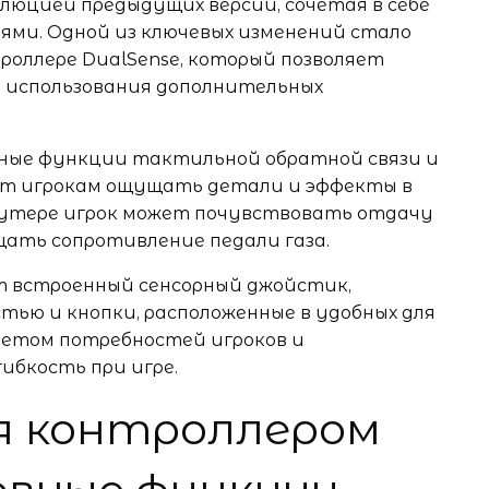
волюцией предыдущих версий, сочетая в себе
ями. Одной из ключевых изменений стало
роллере DualSense, который позволяет
з использования дополнительных
нные функции тактильной обратной связи и
ют игрокам ощущать детали и эффекты в
 шутере игрок может почувствовать отдачу
щать сопротивление педали газа.
ет встроенный сенсорный джойстик,
тью и кнопки, расположенные в удобных для
учетом потребностей игроков и
ибкость при игре.
я контроллером