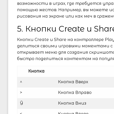
возможности в играх, где требуется упр
помощью жестов. Например, вы можете ис
рисования на экране или как меч в сражен
5. Кнопки Create и Shar
Кнопки Create и Share на контроллере Pla
делиться своими игровыми моментами с 
открывает меню для создания скриншотов
быстро поделиться контентом на популя
Кнопка
^
Кнопка Вверх
>
Кнопка Вправо
Ў
Кнопка Вниз
<
Кнопка Влево