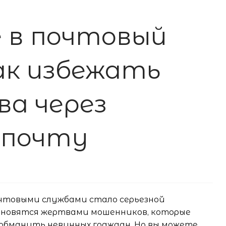
 в почтовый
ак избежать
а через
 почту
чтовыми службами стало серьезной
ановятся жертвами мошенников, которые
обмануть невинных граждан. Но вы можете