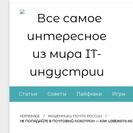
Skip
to
content
Все самое интер
Статьи
Советы
Лайфхаки
Игры
HOMEPAGE
МОШЕННИКИ ПОЧТА РОССИИ
НЕ ПОПАДАЙТЕ В ПОЧТОВЫЙ ЛОХОТРОН — КАК ИЗБЕЖАТЬ М