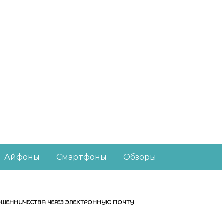
есное из мира IT-ин
Айфоны
Смартфоны
Обзоры
ОШЕННИЧЕСТВА ЧЕРЕЗ ЭЛЕКТРОННУЮ ПОЧТУ