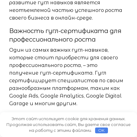
развитие гугл навыков является
неотъемлемой частью успешного роста
своего бизнеса в онлайн-среде.
Важность гугл-сертификата для
профессионального роста
Один из самых важных гугл-навыков,
которые стоит приобрести для своего
профессионального роста, – это
получение гугл-сертификата. Гугл
сертифицирует специалистов по своим
разнообразным платформам, таким как
Google Ads, Google Analytics, Google Digital
Garage и многим другим.
Получение гугл-сертификата даёт
Этот сайт использует cookie для хранения данных.
несколько значительных преимуществ:
Продолжая использовать сайт, Вы даете свое согласие
на работу с этими файлами.
OK