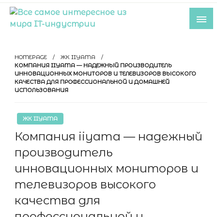
Skip
to
content
Все самое интересное из мира IT-
индустрии
HOMEPAGE
ЖК IIYAMA
КОМПАНИЯ IIYAMA — НАДЕЖНЫЙ ПРОИЗВОДИТЕЛЬ
ИННОВАЦИОННЫХ МОНИТОРОВ И ТЕЛЕВИЗОРОВ ВЫСОКОГО
КАЧЕСТВА ДЛЯ ПРОФЕССИОНАЛЬНОЙ И ДОМАШНЕЙ
ИСПОЛЬЗОВАНИЯ
ЖК IIYAMA
Компания iiyama — надежный
производитель
инновационных мониторов и
телевизоров высокого
качества для
профессиональной и