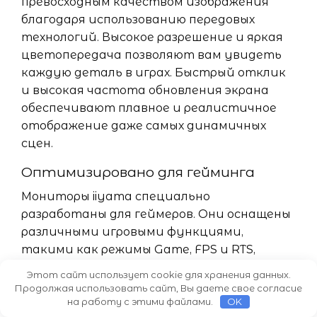
превосходным качеством изображения
благодаря использованию передовых
технологий. Высокое разрешение и яркая
цветопередача позволяют вам увидеть
каждую деталь в играх. Быстрый отклик
и высокая частота обновления экрана
обеспечивают плавное и реалистичное
отображение даже самых динамичных
сцен.
Оптимизировано для гейминга
Мониторы iiyama специально
разработаны для геймеров. Они оснащены
различными игровыми функциями,
такими как режимы Game, FPS и RTS,
которые оптимизируют изображение и
Этот сайт использует cookie для хранения данных.
улучшают видимость в играх разных
Продолжая использовать сайт, Вы даете свое согласие
на работу с этими файлами.
OK
жанров. Также мониторы iiyama