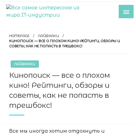
Skip
to
content
Все самое интересное из мира IT-
индустрии
HOMEPAGE
ЛАЙФХАКИ
КИНОПОИСК — ВСЕ О ПЛОХОМ КИНО! РЕЙТИНГИ, ОБЗОРЫ И
СОВЕТЫ, КАК НЕ ПОПАСТЬ В ТРЕШБОКС!
ЛАЙФХАКИ
Кинопоиск — все о плохом
кино! Рейтинги, обзоры и
советы, как не попасть в
трешбокс!
Все мы иногда хотим отдохнуть и