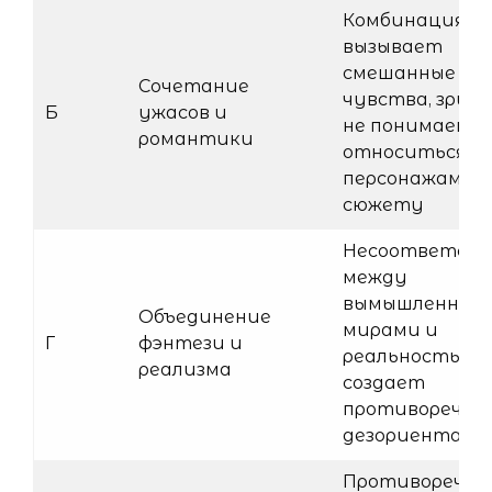
Комбинация
вызывает
смешанные
Сочетание
чувства, зрит
Б
ужасов и
не понимает, 
романтики
относиться к
персонажам и
сюжету
Несоответст
между
вымышленным
Объединение
мирами и
Г
фэнтези и
реальностью
реализма
создает
противоречия
дезориентаци
Противоречия