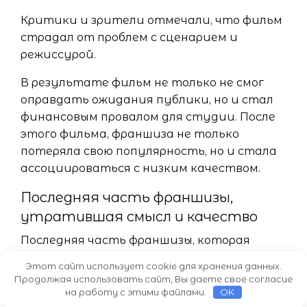
Критики и зрители отмечали, что фильм
страдал от проблем с сценарием и
режиссурой.
В результате фильм не только не смог
оправдать ожидания публики, но и стал
финансовым провалом для студии. После
этого фильма, франшиза не только
потеряла свою популярность, но и стала
ассоциироваться с низким качеством.
Последняя часть франшизы,
утратившая смысл и качество
Последняя часть франшизы, которая
утратила смысл и качество, обычно
Этот сайт использует cookie для хранения данных.
становится разочарованием для фанатов
Продолжая использовать сайт, Вы даете свое согласие
и критиков. Начиная с непосредственного
на работу с этими файлами.
OK