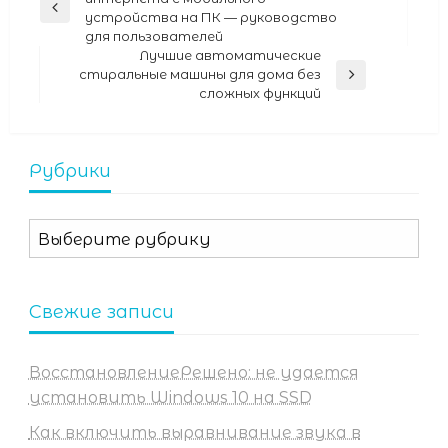
по
Previous
устройства на ПК — руководство
Post
записям
для пользователей
Лучшие автоматические
стиральные машины для дома без
Next
сложных функций
Post
Рубрики
Рубрики
Свежие записи
ВосстановлениеРешено: не удается
установить Windows 10 на SSD
Как включить выравнивание звука в