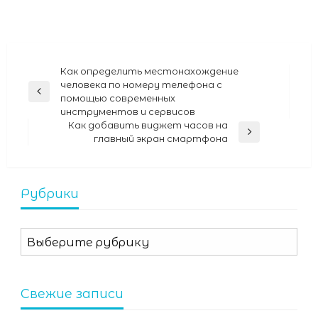
Навигация
Как определить местонахождение
человека по номеру телефона с
по
Previous
помощью современных
Post
записям
инструментов и сервисов
Как добавить виджет часов на
Next
главный экран смартфона
Post
Рубрики
Рубрики
Свежие записи