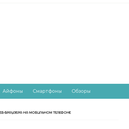
есное из мира IT-ин
Айфоны
Смартфоны
Обзоры
ЕБ-БРАУЗЕРА НА МОБИЛЬНОМ ТЕЛЕФОНЕ