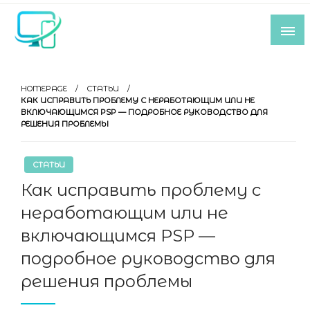
Skip
to
content
Все самое интересное из мира IT-
индустрии
HOMEPAGE
СТАТЬИ
КАК ИСПРАВИТЬ ПРОБЛЕМУ С НЕРАБОТАЮЩИМ ИЛИ НЕ
ВКЛЮЧАЮЩИМСЯ PSP — ПОДРОБНОЕ РУКОВОДСТВО ДЛЯ
РЕШЕНИЯ ПРОБЛЕМЫ
СТАТЬИ
Как исправить проблему с
неработающим или не
включающимся PSP —
подробное руководство для
решения проблемы