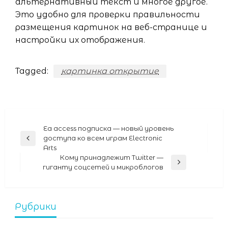
альтернативный текст и многое другое.
Это удобно для проверки правильности
размещения картинок на веб-странице и
настройки их отображения.
Tagged:
картинка открытие
Навигация
Ea access подписка — новый уровень
доступа ко всем играм Electronic
Previous
по
Arts
Post
записям
Кому принадлежит Twitter —
Next
гиганту соцсетей и микроблогов
Post
Рубрики