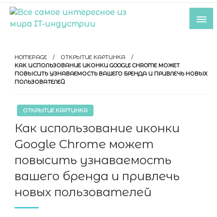
Skip
to
content
Все самое интересное из мира IT-
индустрии
HOMEPAGE
ОТКРЫТИЕ КАРТИНКА
КАК ИСПОЛЬЗОВАНИЕ ИКОНКИ GOOGLE CHROME МОЖЕТ
ПОВЫСИТЬ УЗНАВАЕМОСТЬ ВАШЕГО БРЕНДА И ПРИВЛЕЧЬ НОВЫХ
ПОЛЬЗОВАТЕЛЕЙ
ОТКРЫТИЕ КАРТИНКА
Как использование иконки
Google Chrome может
повысить узнаваемость
вашего бренда и привлечь
новых пользователей