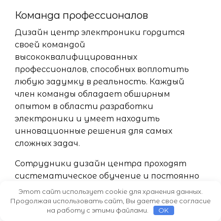
Команда профессионалов
Дизайн центр электроники гордится
своей командой
высококвалифицированных
профессионалов, способных воплотить
любую задумку в реальность. Каждый
член команды обладает обширным
опытом в области разработки
электроники и умеет находить
инновационные решения для самых
сложных задач.
Сотрудники дизайн центра проходят
систематическое обучение и постоянно
развиваются, чтобы быть в курсе
Этот сайт использует cookie для хранения данных.
последних технологических тенденций.
Продолжая использовать сайт, Вы даете свое согласие
на работу с этими файлами.
OK
Они внимательно следят за изменениями