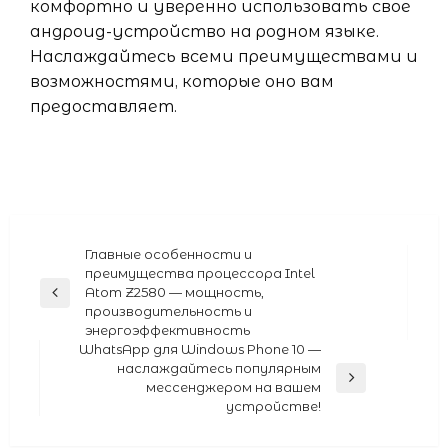
комфортно и уверенно использовать свое
андроид-устройство на родном языке.
Наслаждайтесь всеми преимуществами и
возможностями, которые оно вам
предоставляет.
Навигация
Главные особенности и
преимущества процессора Intel
по
Atom Z2580 — мощность,
Previous
записям
производительность и
Post
энергоэффективность
WhatsApp для Windows Phone 10 —
наслаждайтесь популярным
Next
мессенджером на вашем
Post
устройстве!