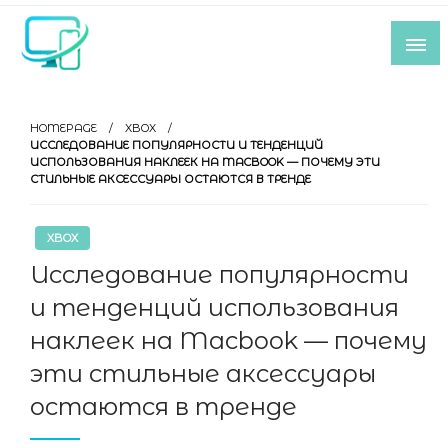
Skip
to
content
Все самое интересное из мира IT-
индустрии
HOMEPAGE
XBOX
ИССЛЕДОВАНИЕ ПОПУЛЯРНОСТИ И ТЕНДЕНЦИЙ
ИСПОЛЬЗОВАНИЯ НАКЛЕЕК НА MACBOOK — ПОЧЕМУ ЭТИ
СТИЛЬНЫЕ АКСЕССУАРЫ ОСТАЮТСЯ В ТРЕНДЕ
XBOX
Исследование популярности
и тенденций использования
наклеек на Macbook — почему
эти стильные аксессуары
остаются в тренде