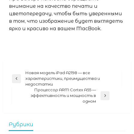
внимание на качество печати и
цветопередачу, чтобы быть уверенными
в том, что изображение будет выглядеть
ярко и красиво на вашем MacBook.
Навигация
Новая модель iPad A2198 — все
характеристики, преимущества и
Previous
по
недостатки
Post
записям
Процессор ARM Cortex A55 —
эффективность и мощность в
Next
одном
Post
Рубрики