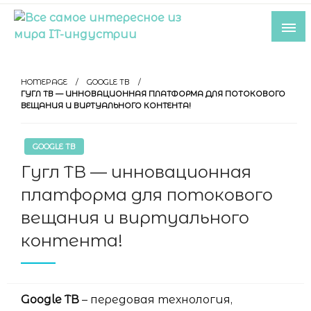
Skip
to
content
Все самое интересное из мира IT-
индустрии
HOMEPAGE
GOOGLE ТВ
ГУГЛ ТВ — ИННОВАЦИОННАЯ ПЛАТФОРМА ДЛЯ ПОТОКОВОГО
ВЕЩАНИЯ И ВИРТУАЛЬНОГО КОНТЕНТА!
GOOGLE ТВ
Гугл ТВ — инновационная
платформа для потокового
вещания и виртуального
контента!
Google ТВ
– передовая технология,