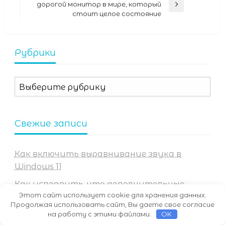
дорогой монитор в мире, который
Next
стоит целое состояние
Post
Рубрики
Рубрики
Свежие записи
Как включить выравнивание звука в
Windows 11
Как исправить, что дополнительные
Этот сайт использует cookie для хранения данных.
функции не устанавливаются в Windows
Продолжая использовать сайт, Вы даете свое согласие
11 (10 способов)
на работу с этими файлами.
OK