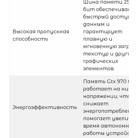
Шина памяти 256
бит обеспечивает
быстрый доступ к
данным и
Высокая пропускная
гарантирует
способность
плавную и
мгновенную загруз
текстур и других
графических
элементов.
Память Gtx 970 tur
работает на низко
напряжении, что
снижает
Энергоэффективность
энергопотребление
помогает увеличи
время автономной
работы устройств