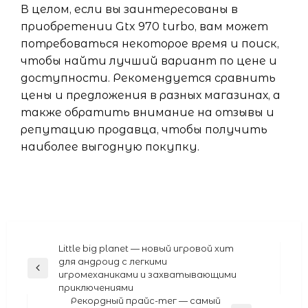
В целом, если вы заинтересованы в
приобретении Gtx 970 turbo, вам может
потребоваться некоторое время и поиск,
чтобы найти лучший вариант по цене и
доступности. Рекомендуется сравнить
цены и предложения в разных магазинах, а
также обратить внимание на отзывы и
репутацию продавца, чтобы получить
наиболее выгодную покупку.
Навигация
Little big planet — новый игровой хит
для андроид с легкими
по
Previous
игромеханиками и захватывающими
Post
записям
приключениями
Рекордный прайс-тег — самый