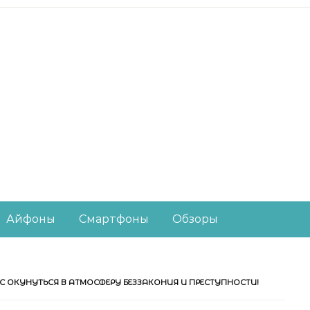
есное из мира IT-ин
Айфоны
Смартфоны
Обзоры
АС ОКУНУТЬСЯ В АТМОСФЕРУ БЕЗЗАКОНИЯ И ПРЕСТУПНОСТИ!