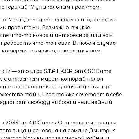
лало Горький 17 уникальным проектом.
ого 17 существует несколько игр, которые
ми проектами. Возможно, вы уже
те что-то новое и интересное, или вам
опробовать что-то новое. В любом случае,
, которые, возможно, покажутся вам
17 — это игра S.T.A.L.K.E.R. от GSC Game
р с открытым миром, который полон
 будете исследовать зону отчуждения, где
ожество тайн. Игра также сочетает в себе
 предлагает свободу выбора и нелинейный
ro 2033 от 4A Games. Она также является
ого лица и основана на романе Дмитрия
ь метро Москвы после ядерной войны, и