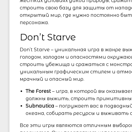
жестких условиях дикой природы, сражать
строить свою базу для защиты от нападе
открытый мир, где нужно постоянно быть
персонажа.
Don’t Starve
Don’t Starve – уникальная игра в жанре в
голодом, холодом и опасностями окружающ
строить убежища и сражаться с монстрам
уникальным графическим стилем и атмос
мрачный и опасный мир.
The Forest
– игра, в которой вы оказыва
должны выжить, строить примитивные
Subnautica
– погружает вас в подводный
океана, собирать ресурсы и выживать 
Все эти игры являются отличным выборо