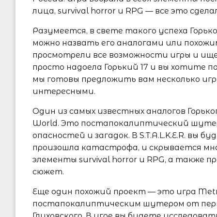
лица, survival horror и RPG — все это сде
Разумеется, в свете такого успеха Горьк
можно назвать его аналогами или похожи
просмотрели все возможности игры и ище
просто надоела Горький 17 и вы хотите п
мы готовы предложить вам несколько игр
интересными.
Один из самых известных аналогов Горького 
World. Это постапокалиптический шуте
опасностей и загадок. В S.T.A.L.K.E.R. вы
произошла катастрофа, и скрывается мн
элементы survival horror и RPG, а также
сюжет.
Еще один похожий проект — это игра Met
постапокалиптическим шутером от перв
Глуховского. В игре вы будете исследоват