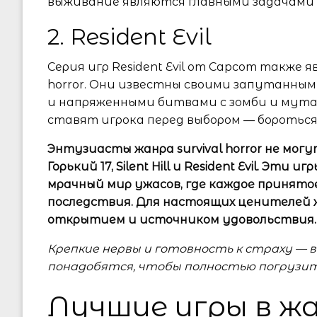
выживание являются главными задачами и
2. Resident Evil
Серия игр Resident Evil от Capcom также я
horror. Они известны своими запутанн
и напряженными битвами с зомби и мутан
ставят игрока перед выбором — бороться
Энтузиасты жанра survival horror не мог
Горький 17, Silent Hill и Resident Evil. Эт
мрачный мир ужасов, где каждое принят
последствия. Для настоящих ценителей
открытием и источником удовольствия.
Крепкие нервы и готовность к страху — 
понадобятся, чтобы полностью погрузит
Лучшие игры в ж