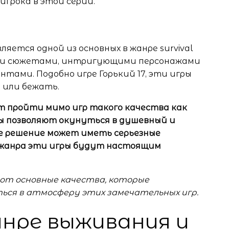
грока в этой серии.
вляется одной из основных в жанре survival
ыми сюжетами, интригующими персонажами
тами. Подобно игре Горький 17, эти игры
 или бежать.
ут пройти мимо игр такого качества как
и игры позволяют окунуться в душевный и
ое решение может иметь серьезные
 жанра эти игры будут настоящим
вот основные качества, которые
ься в атмосферу этих замечательных игр.
анре выживания и