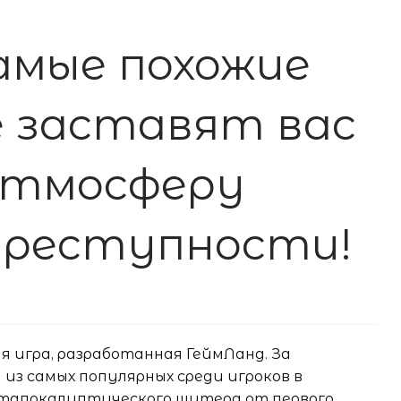
самые похожие
е заставят вас
атмосферу
 преступности!
я игра, разработанная ГеймЛанд. За
 из самых популярных среди игроков в
остапокалиптического шутера от первого