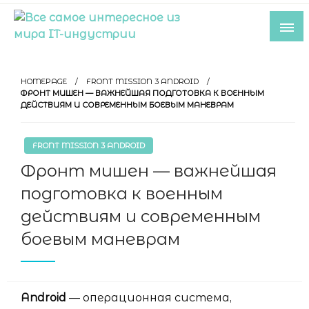
Skip
to
content
Все самое интересное из мира IT-
индустрии
HOMEPAGE
FRONT MISSION 3 ANDROID
ФРОНТ МИШЕН — ВАЖНЕЙШАЯ ПОДГОТОВКА К ВОЕННЫМ
ДЕЙСТВИЯМ И СОВРЕМЕННЫМ БОЕВЫМ МАНЕВРАМ
FRONT MISSION 3 ANDROID
Фронт мишен — важнейшая
подготовка к военным
действиям и современным
боевым маневрам
Android
— операционная система,