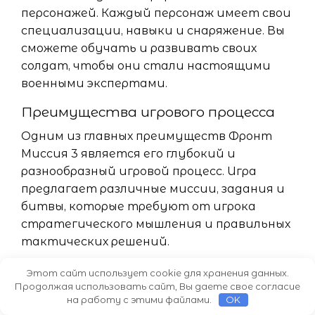
персонажей. Каждый персонаж имеет свои
специализации, навыки и снаряжение. Вы
сможете обучать и развивать своих
солдат, чтобы они стали настоящими
военными экспертами.
Преимущества игрового процесса
Одним из главных преимуществ Фронт
Миссия 3 является его глубокий и
разнообразный игровой процесс. Игра
предлагает различные миссии, задания и
битвы, которые требуют от игрока
стратегического мышления и правильных
тактических решений.
Еще одним преимуществом является
Этот сайт использует cookie для хранения данных.
Продолжая использовать сайт, Вы даете свое согласие
возможность играть в одиночном режиме
на работу с этими файлами.
OK
или в многопользовательском режиме, где