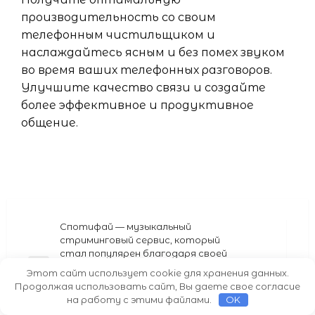
производительность со своим
телефонным чистильщиком и
наслаждайтесь ясным и без помех звуком
во время ваших телефонных разговоров.
Улучшите качество связи и создайте
более эффективное и продуктивное
общение.
Навигация
Спотифай — музыкальный
стриминговый сервис, который
по
стал популярен благодаря своей
записям
уникальной модели бизнеса,
Previous
Этот сайт использует cookie для хранения данных.
история его появления,
Post
Продолжая использовать сайт, Вы даете свое согласие
стремительное развитие и влияние
на работу с этими файлами.
OK
на музыкальную индустрию в целом