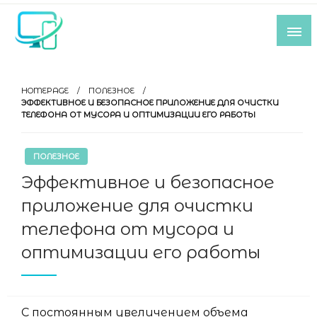
Skip
to
content
Все самое интересное из мира IT-
индустрии
HOMEPAGE
ПОЛЕЗНОЕ
ЭФФЕКТИВНОЕ И БЕЗОПАСНОЕ ПРИЛОЖЕНИЕ ДЛЯ ОЧИСТКИ
ТЕЛЕФОНА ОТ МУСОРА И ОПТИМИЗАЦИИ ЕГО РАБОТЫ
ПОЛЕЗНОЕ
Эффективное и безопасное
приложение для очистки
телефона от мусора и
оптимизации его работы
С постоянным увеличением объема