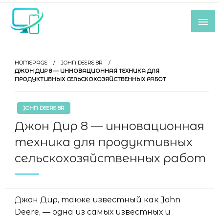
Skip
to
content
Все самое интересное из мира IT-
индустрии
HOMEPAGE
JOHN DEERE 8R
ДЖОН ДИР 8 — ИННОВАЦИОННАЯ ТЕХНИКА ДЛЯ
ПРОДУКТИВНЫХ СЕЛЬСКОХОЗЯЙСТВЕННЫХ РАБОТ
JOHN DEERE 8R
Джон Дир 8 — инновационная
техника для продуктивных
сельскохозяйственных работ
Джон Дир, также известный как John
Deere, — одна из самых известных и