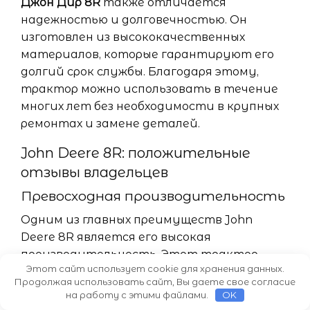
Джон Дир 8R
также отличается
надежностью и долговечностью. Он
изготовлен из высококачественных
материалов, которые гарантируют его
долгий срок службы. Благодаря этому,
трактор можно использовать в течение
многих лет без необходимости в крупных
ремонтах и замене деталей.
John Deere 8R: положительные
отзывы владельцев
Превосходная производительность
Одним из главных преимуществ John
Deere 8R является его высокая
производительность. Этот трактор
Этот сайт использует cookie для хранения данных.
обладает мощным двигателем и
Продолжая использовать сайт, Вы даете свое согласие
передовыми технологиями, которые
на работу с этими файлами.
OK
позволяют владельцам справляться с