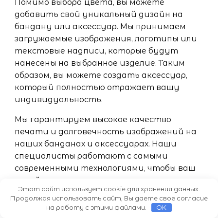
Помимо выбора цвета, вы можете
добавить свой уникальный дизайн на
бандану или аксессуар. Мы принимаем
загружаемые изображения, логотипы или
текстовые надписи, которые будут
нанесены на выбранное изделие. Таким
образом, вы можете создать аксессуар,
который полностью отражает вашу
индивидуальность.
Мы гарантируем высокое качество
печати и долговечность изображений на
наших банданах и аксессуарах. Наши
специалисты работают с самыми
современными технологиями, чтобы ваш
дизайн выглядел ярко и четко.
Этот сайт использует cookie для хранения данных.
Продолжая использовать сайт, Вы даете свое согласие
Если вам нужна помощь в создании
на работу с этими файлами.
OK
дизайна или выборе цветов, наши