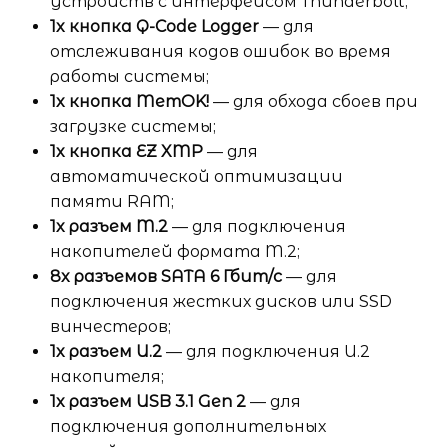
устройств с интерфейсом Thunderbolt;
1x кнопка Q-Code Logger
— для
отслеживания кодов ошибок во время
работы системы;
1x кнопка MemOK!
— для обхода сбоев при
загрузке системы;
1x кнопка EZ XMP
— для
автоматической оптимизации
памяти RAM;
1x разъем M.2
— для подключения
накопителей формата M.2;
8x разъемов SATA 6 Гбит/с
— для
подключения жестких дисков или SSD
винчестеров;
1x разъем U.2
— для подключения U.2
накопителя;
1x разъем USB 3.1 Gen 2
— для
подключения дополнительных