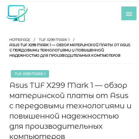
Skip
to
content
Все самое интересное из мира IT-
индустрии
HOMEPAGE
TUF X299 MARK 1
ASUS TUF X299 MARK 1 — ОБЗОР МАТЕРИНСКОЙ ПЛАТЫ ОТ ASUS
С ПЕРЕДОВЫМИ ТЕХНОЛОГИЯМИ И ПОВЫШЕННОЙ
НАДЕЖНОСТЬЮ ДЛЯ ПРОИЗВОДИТЕЛЬНЫХ КОМПЬЮТЕРОВ
TUF X299 MARK 1
Asus TUF X299 Mark 1 — обзор
материнской платы от Asus
с передовыми технологиями и
повышенной надежностью
для производительных
компьютеров