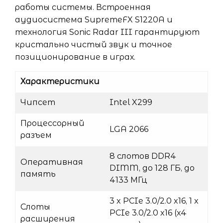
работы системы. Встроенная
аудиосистема SupremeFX S1220A и
технология Sonic Radar III гарантируют
кристально чистый звук и точное
позиционирование в играх.
Характеристики
Чипсет
Intel X299
Процессорный
LGA 2066
разъем
8 слотов DDR4
Оперативная
DIMM, до 128 ГБ, до
память
4133 МГц
3 x PCIe 3.0/2.0 x16, 1 x
Слоты
PCIe 3.0/2.0 x16 (x4
расширения