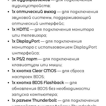
аудиоустройств;
1x оптический выход
— для подключения
звуковой системы, поддерживающей
оптический интерфейс;
1x HDMI
— для подключения монитора
или телевизора;
1x DisplayPort
— для подключения
монитора с использованием DisplayPort
интерфейса;
1x PS/2 порт
— для подключения
клавиатуры или мыши;
1x кнопка Clear CMOS
— для сброса
настроек BIOS;
1x кнопка BIOS Flashback
— для
обновления BIOS без необходимости
запуска компьютера;
1x разъем Thunderbolt
— для подключения