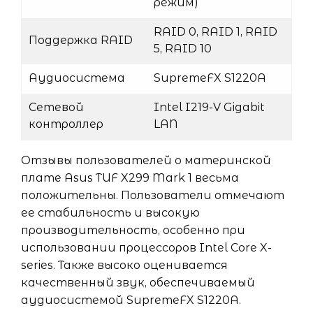
режим)
RAID 0, RAID 1, RAID
Поддержка RAID
5, RAID 10
Аудиосистема
SupremeFX S1220A
Сетевой
Intel I219-V Gigabit
контроллер
LAN
Отзывы пользователей о материнской
плате Asus TUF X299 Mark 1 весьма
положительны. Пользователи отмечают
ее стабильность и высокую
производительность, особенно при
использовании процессоров Intel Core X-
series. Также высоко оценивается
качественный звук, обеспечиваемый
аудиосистемой SupremeFX S1220A.