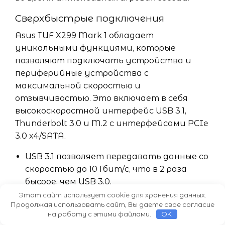
Сверхбыстрые подключения
Asus TUF X299 Mark 1 обладает
уникальными функциями, которые
позволяют подключать устройства и
периферийные устройства с
максимальной скоростью и
отзывчивостью. Это включает в себя
высокоскоростной интерфейс USB 3.1,
Thunderbolt 3.0 и M.2 с интерфейсами PCIe
3.0 x4/SATA.
USB 3.1 позволяет передавать данные со
скоростью до 10 Гбит/с, что в 2 раза
бысрое, чем USB 3.0.
Thunderbolt 3.0 обеспечивает передачу
Этот сайт использует cookie для хранения данных.
Продолжая использовать сайт, Вы даете свое согласие
данных со скоростью до 40 Гбит/с и
на работу с этими файлами.
OK
поддержку до 6 устройств