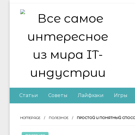
Skip
to
content
Все самое интер
Статьи
Советы
Лайфхаки
Игры
HOMEPAGE
ПОЛЕЗНОЕ
ПРОСТОЙ И ПОНЯТНЫЙ СПОСО