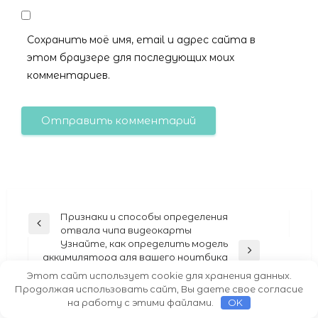
Сохранить моё имя, email и адрес сайта в
этом браузере для последующих моих
комментариев.
Навигация
Признаки и способы определения
Previous
отвала чипа видеокарты
по
Post
Узнайте, как определить модель
Next
записям
аккумулятора для вашего ноутбука
Post
Этот сайт использует cookie для хранения данных.
Продолжая использовать сайт, Вы даете свое согласие
на работу с этими файлами.
OK
Рубрики